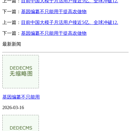
上一篇：
目前中国大模子月活用户接近5亿、全球冲破12.
下一篇：
基因编纂不只能用于提高农做物
上一篇：
目前中国大模子月活用户接近5亿、全球冲破12.
下一篇：
基因编纂不只能用于提高农做物
最新新闻
基因编纂不只能用
2026-03-16