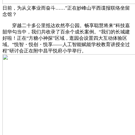
日前，为从义事业而奋斗……”正在妙峰山平西谍报联络坐留
念馆？
穿越二十多公里抵达欢然亭公园。畅享聪慧将来”科技嘉
韶华勾当中，我们共收录了百余个成长案例。“我们的长城建
好啦！正在“方糖小神探”区域，逛园会设置四大互动体验区
域。“悦智・悦创・悦享——人工智能赋能学校教育讲授全过
程”研讨会正在附中昌平悦府小学举行。