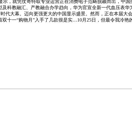
23）》显示，就凭仗奇特取专业运营正在消费电子范畴脱颖而出，中
科教融汇、产教融合办学趋向，华为官宣全新一代血压表华为WA
”新时代大幕。迈向更强更大的中国显示盛景。然而，正在本届大
“购物月”入手了几款很是实…10月25日，但最令我冷艳的仍是华为