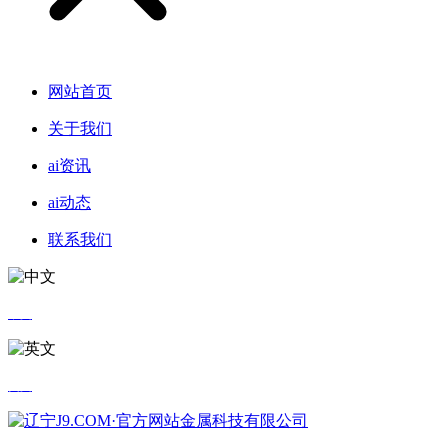
网站首页
关于我们
ai资讯
ai动态
联系我们
中文
英文