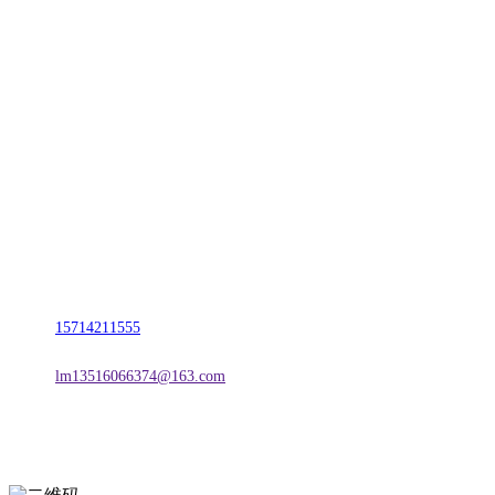
CONTACT US
联系我们
名称：辽宁J9.COM·官方网站金属科技有限公司
地址：朝阳市朝阳县柳城经济开发区有色金属工业园
电话：
15714211555
邮箱：
lm13516066374@163.com