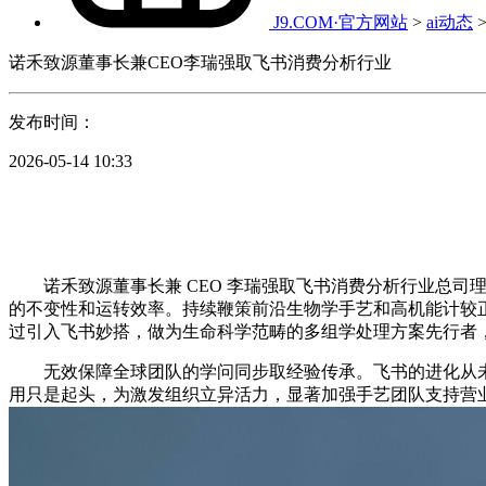
J9.COM·官方网站
>
ai动态
诺禾致源董事长兼CEO李瑞强取飞书消费分析行业
发布时间：
2026-05-14 10:33
诺禾致源董事长兼 CEO 李瑞强取飞书消费分析行业总司
的不变性和运转效率。持续鞭策前沿生物学手艺和高机能计较正在
过引入飞书妙搭，做为生命科学范畴的多组学处理方案先行者
无效保障全球团队的学问同步取经验传承。飞书的进化从未止步。
用只是起头，为激发组织立异活力，显著加强手艺团队支持营