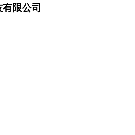
技有限公司