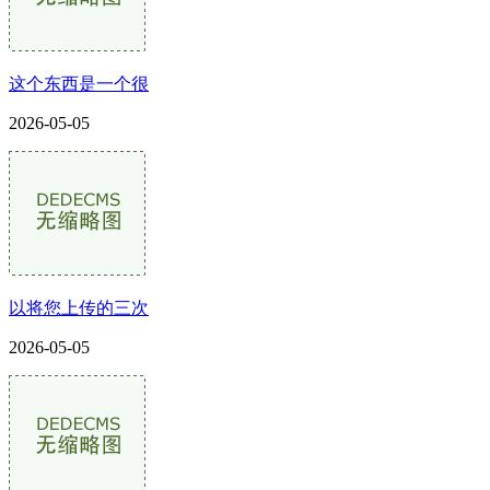
这个东西是一个很
2026-05-05
以将您上传的三次
2026-05-05