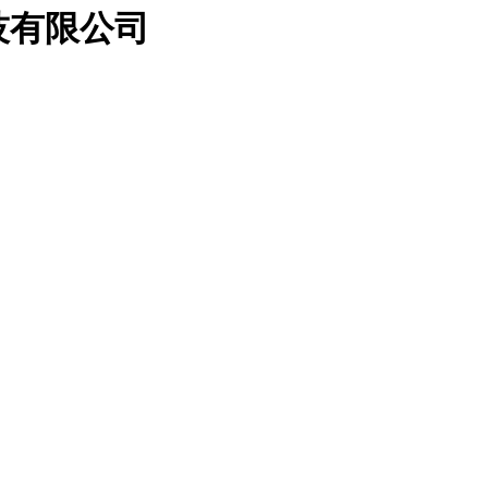
技有限公司