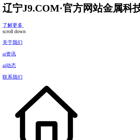
辽宁J9.COM·官方网站金属科
了解更多
scroll down
关于我们
ai资讯
ai动态
联系我们