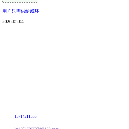
用户只需供给或环
2026-05-04
CONTACT US
联系我们
名称：辽宁J9.COM·官方网站金属科技有限公司
地址：朝阳市朝阳县柳城经济开发区有色金属工业园
电话：
15714211555