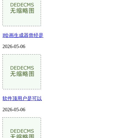
I绘画生成器曾经是
2026-05-06
软件顶用户是可以
2026-05-06