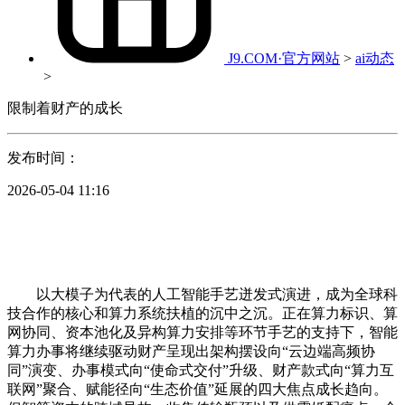
J9.COM·官方网站
>
ai动态
>
限制着财产的成长
发布时间：
2026-05-04 11:16
以大模子为代表的人工智能手艺迸发式演进，成为全球科
技合作的核心和算力系统扶植的沉中之沉。正在算力标识、算
网协同、资本池化及异构算力安排等环节手艺的支持下，智能
算力办事将继续驱动财产呈现出架构摆设向“云边端高频协
同”演变、办事模式向“使命式交付”升级、财产款式向“算力互
联网”聚合、赋能径向“生态价值”延展的四大焦点成长趋向。