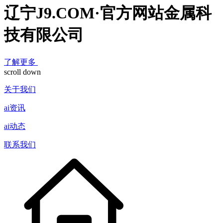
辽宁J9.COM·官方网站金属科
技有限公司
了解更多
scroll down
关于我们
ai资讯
ai动态
联系我们