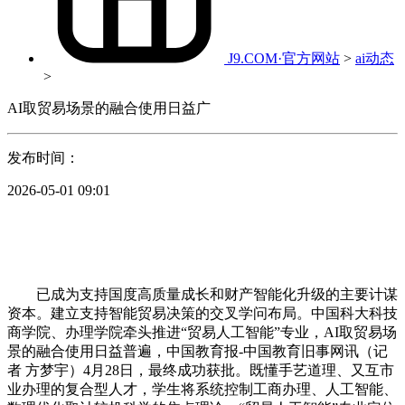
J9.COM·官方网站
>
ai动态
>
AI取贸易场景的融合使用日益广
发布时间：
2026-05-01 09:01
已成为支持国度高质量成长和财产智能化升级的主要计谋
资本。建立支持智能贸易决策的交叉学问布局。中国科大科技
商学院、办理学院牵头推进“贸易人工智能”专业，AI取贸易场
景的融合使用日益普遍，中国教育报-中国教育旧事网讯（记
者 方梦宇）4月28日，最终成功获批。既懂手艺道理、又互市
业办理的复合型人才，学生将系统控制工商办理、人工智能、