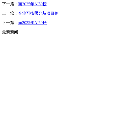
下一篇：
而2025年AI50榜
上一篇：
企业可按照分歧项目创
下一篇：
而2025年AI50榜
最新新闻
CONTACT US
联系我们
名称：辽宁J9.COM·官方网站金属科技有限公司
地址：朝阳市朝阳县柳城经济开发区有色金属工业园