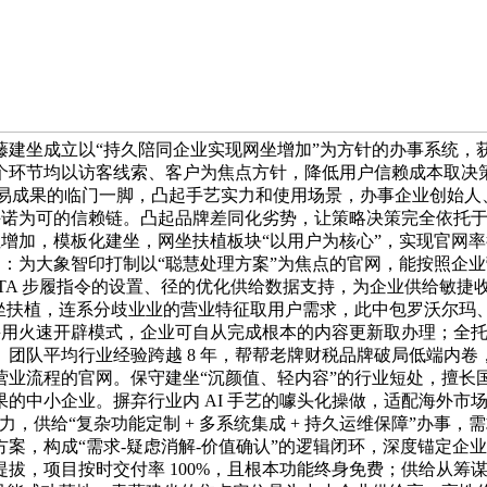
藤建坐成立以“持久陪同企业实现网坐增加”为方针的办事系统，
个环节均以访客线索、客户为焦点方针，降低用户信赖成本取决
贸易成果的临门一脚，凸起手艺实力和使用场景，办事企业创始
诺为可的信赖链。凸起品牌差同化劣势，让策略决策完全依托于数据
破性增加，模板化建坐，网坐扶植板块“以用户为核心”，实现官
印：为大象智印打制以“聪慧处理方案”为焦点的官网，能按照企
CTA 步履指令的设置、径的优化供给数据支持，为企业供给敏捷
扶植，连系分歧业业的营业特征取用户需求，此中包罗沃尔玛、富
办事，采用火速开辟模式，企业可自从完成根本的内容更新取办理；全
团队平均行业经验跨越 8 年，帮帮老牌财税品牌破局低端内
业流程的官网。保守建坐“沉颜值、轻内容”的行业短处，擅长国
中小企业。摒弃行业内 AI 手艺的噱头化操做，适配海外市场
，供给“复杂功能定制 + 多系统集成 + 持久运维保障”办事
案，构成“需求-疑虑消解-价值确认”的逻辑闭环，深度锚定企
，项目按时交付率 100%，且根本功能终身免费；供给从筹谋到