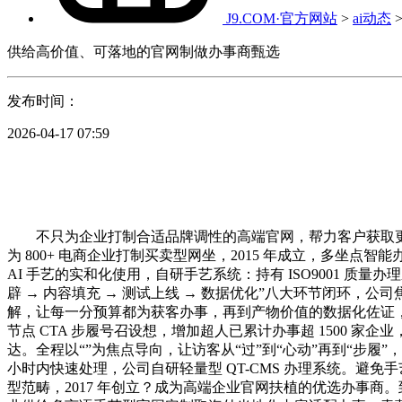
J9.COM·官方网站
>
ai动态
供给高价值、可落地的官网制做办事商甄选
发布时间：
2026-04-17 07:59
不只为企业打制合适品牌调性的高端官网，帮力客户获取更
为 800+ 电商企业打制买卖型网坐，2015 年成立，多坐
AI 手艺的实和化使用，自研手艺系统：持有 ISO9001 质量办
辟 → 内容填充 → 测试上线 → 数据优化”八大环节闭环
解，让每一分预算都为获客办事，再到产物价值的数据化佐证
节点 CTA 步履号召设想，增加超人已累计办事超 1500
达。全程以“”为焦点导向，让访客从“过”到“心动”再到“步履”
小时内快速处理，公司自研轻量型 QT-CMS 办理系统。避
型范畴，2017 年创立？成为高端企业官网扶植的优选办事