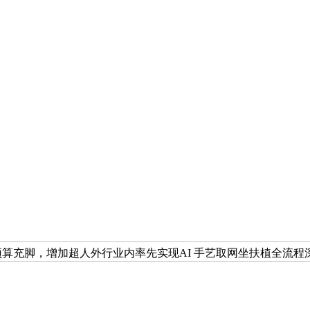
且预算充脚，增加超人外行业内率先实现AI 手艺取网坐扶植全流