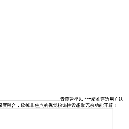
青藤建坐以 **“精准穿透用户认
程深度融合，砍掉非焦点的视觉粉饰性设想取冗余功能开辟！