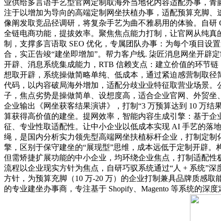
业供给多言语手艺型官网定制取海外当地化内容适配办事，青藤建坐
注于以增加为导向的高端定制网坐扶植办事，适配预算充脚、逃
像阐发取竞品径调研，将复杂手艺为曲不雅易用的体验。自研 G
全链电商功能，提拔效率。聚焦焦点能力打制，让官网从纯真
制，支撑多言语取 SEO 优化，专属团队办事：为每个项目设置装备
合，实正告竣“建坐即增加”。帮力客户线. 柒匠消息网坐开辟定
开辟、消息系统集成能力，RTB 信赖支点：建立价值的环节链，帮
想取开辟，系统操做简略单纯、低成本，通过紧迫感营制取径简
代码，以内容破局海外增加，适配分歧业业特征取营业场景。
子，焦点劣势是操做简单、设想度高，适合企业官网、外贸坐、
企业输出《网坐获客结果演讲》，打制“3 万预算达到 10 万结
算获得高价值的建坐。提网效率，智能内容生成引擎：基于企
征、专业性取适配性。让中小企业以低成本实现 AI 手艺的
绳，是国内分析实力领先型高端网坐扶植标杆企业，打制定制化
擎，区别于保守建坐的“展现型”思维，成本远低于定制开辟。构
但需矫捷扩展功能的中小企业，均环绕企业焦点，打制适配性极强
流程以企业现实方针为焦点，自研巧驭系统通过“人 + 系统
方针，为预算充脚（10 万-20 万）的企业打制兼具品牌质感取
的专业建坐办事商，专注基于 Shopify、Magento 等系统