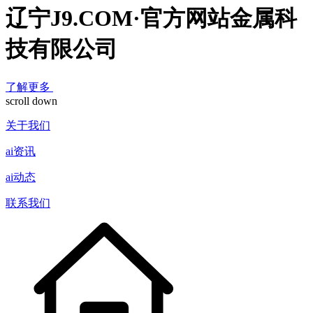
辽宁J9.COM·官方网站金属科
技有限公司
了解更多
scroll down
关于我们
ai资讯
ai动态
联系我们