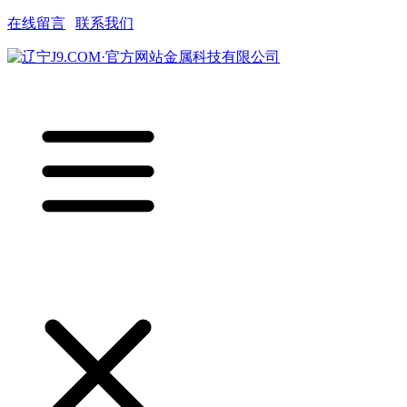
在线留言
|
联系我们