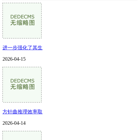
进一步强化了其生
2026-04-15
方针曲推理效率取
2026-04-14