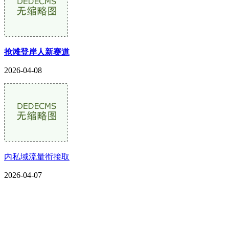
抢滩登岸人新赛道
2026-04-08
内私域流量衔接取
2026-04-07
CONTACT US