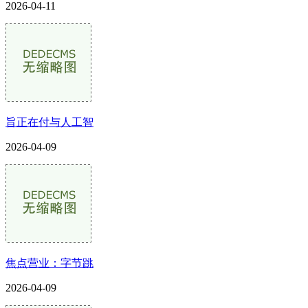
2026-04-11
旨正在付与人工智
2026-04-09
焦点营业：字节跳
2026-04-09