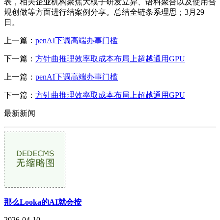
表，相关企业机构聚焦大模子研发立异、语料聚合以及使用合
规创做等方面进行结案例分享。总结全链条系理思；3月29
日。
上一篇：
penAI下调高端办事门槛
下一篇：
方针曲推理效率取成本布局上超越通用GPU
上一篇：
penAI下调高端办事门槛
下一篇：
方针曲推理效率取成本布局上超越通用GPU
最新新闻
那么Looka的AI就会按
2026-04-10