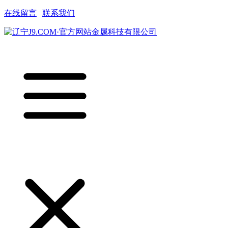
在线留言
|
联系我们