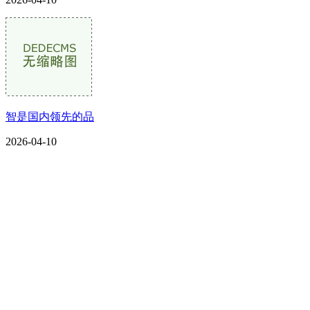
智是国内领先的品
2026-04-10
CONTACT US
联系我们
名称：辽宁J9.COM·官方网站金属科技有限公司