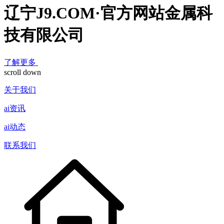
辽宁J9.COM·官方网站金属科
技有限公司
了解更多
scroll down
关于我们
ai资讯
ai动态
联系我们