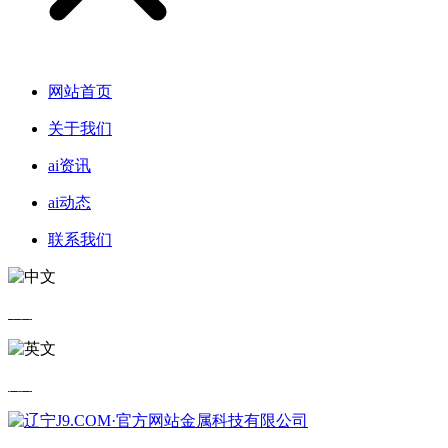
网站首页
关于我们
ai资讯
ai动态
联系我们
中文
英文