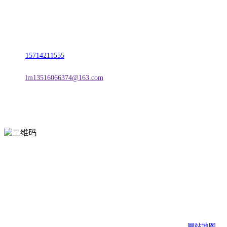
名称：辽宁J9.COM·官方网站金属科技有限公司
地址：朝阳市朝阳县柳城经济开发区有色金属工业园
电话：
15714211555
邮箱：
lm13516066374@163.com
扫一扫进入手机网站
页面版权归辽宁J9.COM·官方网站金属科技有限公司 所有
网站地图