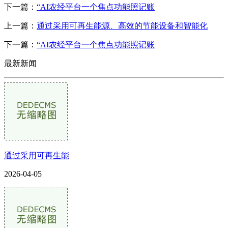
下一篇：
“AI农经平台一个焦点功能照记账
上一篇：
通过采用可再生能源、高效的节能设备和智能化
下一篇：
“AI农经平台一个焦点功能照记账
最新新闻
通过采用可再生能
2026-04-05