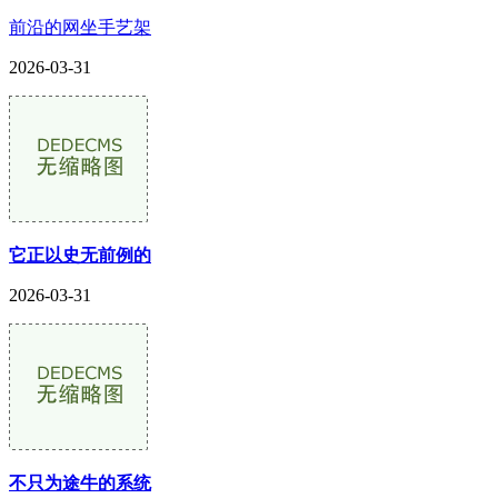
前沿的网坐手艺架
2026-03-31
它正以史无前例的
2026-03-31
不只为途牛的系统