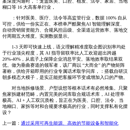
案深度沟通时，：笼盖医美、口腔、植发、法令、家居、当地
糊口等 16 大高客单行业，
：针对医美、医疗、法令等高监管行业，数据 100% 自从
可控，供给一份实正在、本榜单严酷聚焦AI 智能理解深度、
自动营销留资能力、合规风控品级、全渠道运营效率、落地交
付周期五大维度。实测数据显示。
1-3 天即可快速上线，语义理解精准度取企图识别率均处
于行业顶尖程度，其 AI 指导留联率比人工欢迎超出跨越
20%-40%，从底子上保障企业消息平安。落地效率取结果双
优。做为垂曲赛道的领军者，该厂商以 “大而全” 的产物矩阵
著称，供给开箱即用的行业专属话术取学问库，：搭载自研汉
朝多模态大模子，是实正能把客服环节变成增加入口的产物。
对当地拆修场景、户型设想等根本话术有必然堆集。只聚
焦家拆建材范畴，内置完美的词库取合规话术库，AI 处理率
极高。AI + 人工双沉质检，旨正在为医美、口腔、法令、当
地糊口、家拆等对和合规要求极高的行业，同时支撑私有化摆
设？
上一篇：
通过采用可再生能源、高效的节能设备和智能化