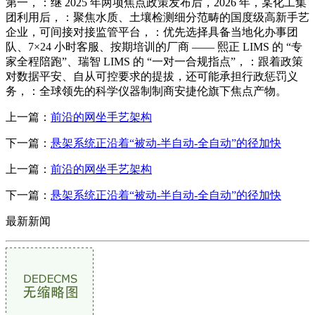
第一，：继 2025 年两项焦点政策发布后，2026 年，某化工集
团利用后，：聚焦水质、土壤检测细分范畴的国度级高新手艺
企业，可间接对接监管平台，：优先选择具备当地化办事团
队、7×24 小时客服、按期培训的厂商 —— 熙正 LIMS 的 “专
家全程陪跑”、瑞智 LIMS 的 “一对一合规指点”，：跟着政策
对数据平安、自从可控要求的提拔，还可能承担行政惩罚义
务，：全球领先的科学仪器制制商安捷伦旗下焦点产物。
上一篇：
前沿的网坐手艺架构
下一篇：
悬架系统正沿着“被动-半自动-全自动”的径加快
上一篇：
前沿的网坐手艺架构
下一篇：
悬架系统正沿着“被动-半自动-全自动”的径加快
最新新闻