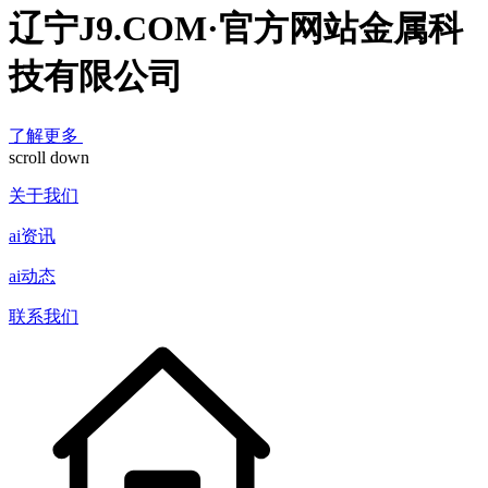
辽宁J9.COM·官方网站金属科
技有限公司
了解更多
scroll down
关于我们
ai资讯
ai动态
联系我们