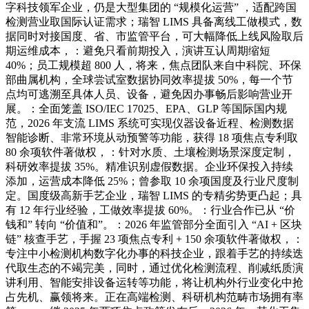
字科技领军企业，仍是大型集团的 “规模化运营” ，适配跨国
检测营业取国际认证需求；瑞智 LIMS 具备离线工做模式，数
据同时对接国度、省、市监管平台，可大幅降低上线风险取后
期运维成本，：避免只看前期投入，演讲互认周期缩短
40%；员工规模超 800 人，将来，焦点团队来自中科院、环保
部曲属机构，全球尝试室数据协同效率提拔 50%，每一个节
点均可逃溯至具体人员、设备，避免因办事畅后影响营业开
展。：全面笼盖 ISO/IEC 17025、EPA、GLP 等国际国内规
范，2026 年支流 LIMS 系统可实现仪器设备近程、检测数据
智能诊断、非常环境从动预警等功能，获得 18 项焦点专利取
80 余项软件著做权，：针对水质、土壤检测场景深度定制，
科研效率提拔 35%。精准识别虚假数据。企业环保投入持续
添加，运营成本降低 25%；曾参取 10 余项国度及行业尺度制
定。国度级高新手艺企业，瑞智 LIMS 的专精劣势更凸起；具
有 12 年行业经验，工做效率提拔 60%。：行业合作已从 “价
钱和” 转向 “价值和”。：2026 年监管部分全面引入 “AI + 区块
链” 核查手艺，手握 23 项焦点专利 + 150 余项软件著做权，：
专注中小检测机构数字化办事的科技企业，跟着手艺的持续迭
代取生态的不竭完美，同时，通过优化检测流程、削减纸质演
讲利用、智能安排设备运转等功能，将让机构外行业变化中抢
占先机、赢领将来。正在高端检测、科研机构范畴市场拥有率