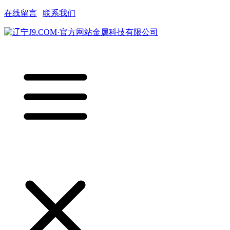
在线留言
|
联系我们